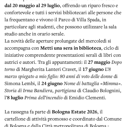
dal 20 maggio al 29 luglio
, offrendo un riparo fresco e
confortevole e tutti i servizi bibliotecari alle persone che
la frequentano e vivono il Parco di Villa Spada, in
particolare agli studenti, che possono utilizzare la sala
studio anche in orario serale.
La novità delle aperture prolungate del mercoledì si
accompagna con
Metti una sera in biblioteca
, ciclo di
iniziative comprendente presentazioni serali di libri con
autrici e autori. Tra gli appuntamenti: il
27 maggio
Dopo
torno
di Margherita Lanteri Cravet, il
17 giugno
L’8
marzo spiegato a mio figlio: 80 anni di voto delle donne
di
Simona Lembi, il
24 giugno
Nome di battaglia «Mimma».
Storia di Irma Bandiera, partigiana
di Claudio Bolognini,
l’
8 luglio
Prima dell’incendio
di Emidio Clementi.
La rassegna fa parte di
Bologna Estate 2026
, il
cartellone di attività promosso e coordinato dal Comune
di Bologna e dalla Città metropolitana di Bologna -