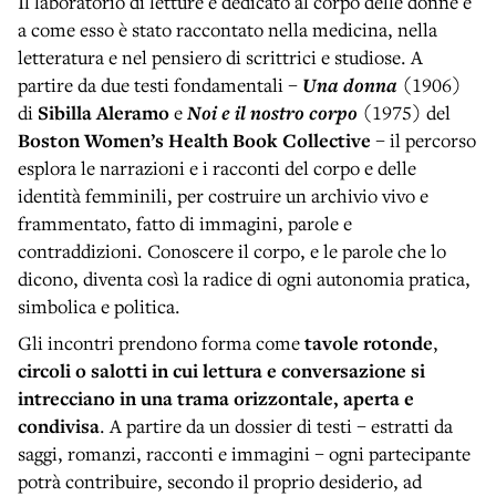
Il laboratorio di letture è dedicato al corpo delle donne e
a come esso è stato raccontato nella medicina, nella
letteratura e nel pensiero di scrittrici e studiose. A
partire da due testi fondamentali –
Una donna
(1906)
di
Sibilla Aleramo
e
Noi e il nostro corpo
(1975) del
Boston Women’s Health Book Collective
– il percorso
esplora le narrazioni e i racconti del corpo e delle
identità femminili, per costruire un archivio vivo e
frammentato, fatto di immagini, parole e
contraddizioni. Conoscere il corpo, e le parole che lo
dicono, diventa così la radice di ogni autonomia pratica,
simbolica e politica.
Gli incontri prendono forma come
tavole rotonde
,
circoli o salotti in cui lettura e conversazione si
intrecciano in una trama orizzontale, aperta e
condivisa
. A partire da un dossier di testi – estratti da
saggi, romanzi, racconti e immagini – ogni partecipante
potrà contribuire, secondo il proprio desiderio, ad